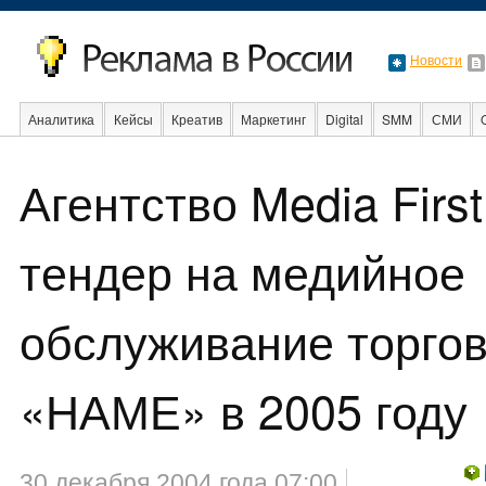
Новости
Аналитика
Кейсы
Креатив
Маркетинг
Digital
SMM
СМИ
В мире
Образование
События
Социальная реклама
Стартапы
Агентство Media Firs
тендер на медийное
обслуживание торго
«НАМЕ» в 2005 году
30 декабря 2004 года 07:00