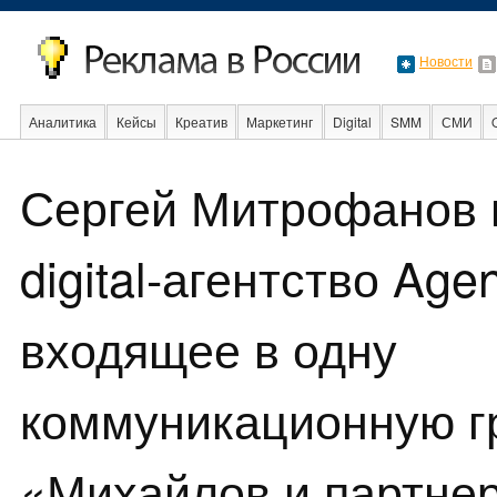
Новости
Аналитика
Кейсы
Креатив
Маркетинг
Digital
SMM
СМИ
В мире
Образование
События
Социальная реклама
Стартапы
Сергей Митрофанов 
digital-агентство Age
входящее в одну
коммуникационную г
«Михайлов и партне