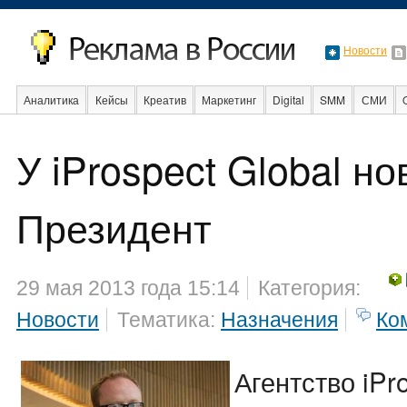
Новости
Аналитика
Кейсы
Креатив
Маркетинг
Digital
SMM
СМИ
В мире
Образование
События
Социальная реклама
Стартапы
У iProspect Global н
Президент
29 мая 2013 года 15:14
Категория:
Новости
Тематика:
Назначения
Ко
Агентство iPr