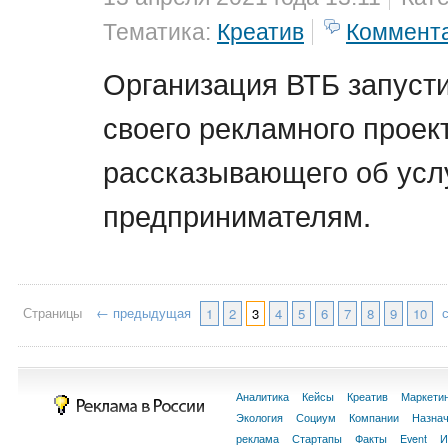
Тематика:
Креатив
Коммент
Организация ВТБ запуст
своего рекламного проек
рассказывающего об усл
предпринимателям.
Страницы
← предыдущая
1
2
3
4
5
6
7
8
9
10
Аналитика
Кейсы
Креатив
Маркети
Экология
Социум
Компании
Назна
реклама
Стартапы
Факты
Event
И