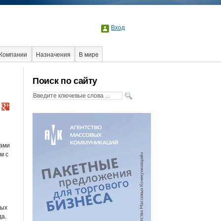
Вход
Компании
Назначения
В мире
Поиск по сайту
мами
м с
ных
да.