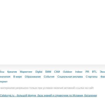
йсы
Креатив
Маркетинг
Digital
SMM
СМИ
Outdoor
Indoor
PR
BTL
Эко
значения
В мире
Образование
События
Социальная реклама
Стартапы
Фа
тернет
материалов разрешено только при условии наличия активной ссылки на сайт
Catalunya.ru - большой форум, база знаний и справочник по Испании, Каталонии