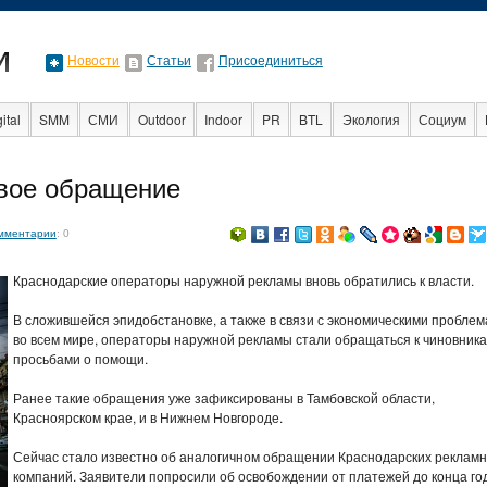
Новости
Статьи
Присоединиться
ital
SMM
СМИ
Outdoor
Indoor
PR
BTL
Экология
Социум
Стартапы
Факты
Event
Интервью
Интернет
овое обращение
мментарии
: 0
Краснодарские операторы наружной рекламы вновь обратились к власти.
В сложившейся эпидобстановке, а также в связи с экономическими пробле
во всем мире, операторы наружной рекламы стали обращаться к чиновника
просьбами о помощи.
Ранее такие обращения уже зафиксированы в Тамбовской области,
Красноярском крае, и в Нижнем Новгороде.
Сейчас стало известно об аналогичном обращении Краснодарских реклам
компаний. Заявители попросили об освобождении от платежей до конца го